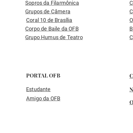
Sopros da Filarmônica
C
Grupos de Câmera
C
Coral 10 de Brasília
O
Corpo de Baile da OFB
B
Grupo Humus de Teatro
C
PORTAL OFB
C
N
Estudante
Amigo da OFB
O