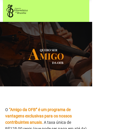
O
“Amigo da OFB” é um programa de
vantagens exclusivas para os nossos
contribuintes anuais.
A taxa única de
R$125,00 reais (que pode ser paga em até 4x)